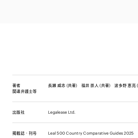
ファイナンス
その他金融
不動産
資源・エネルギ
プライベート・
アセットマネジ
著者
長瀨 威志 (共著)
福井 崇人 (共著)
波多野 恵亮 
関連弁護士等
出版社
Legalease Ltd.
掲載誌・刊号
Leal 500 Country Comparative Guides 2025