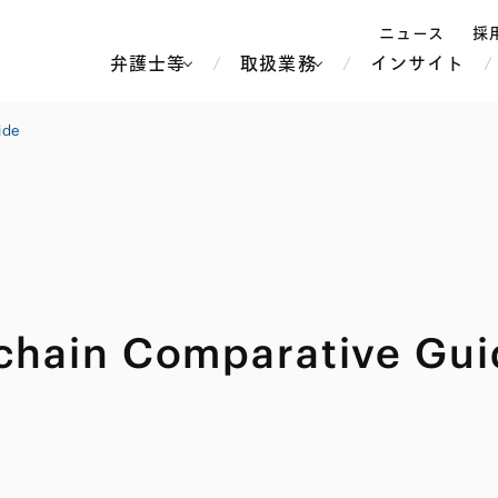
ニュース
採
弁護士等
取扱業務
インサイト
弁
ide
ス
北京
シンガポール
上海
ハノイ
香港
ホーチミン
人事・労務
不動産・REIT
オセアニア
メディア・
製紙
中南米
chain Comparative Gui
メント
知的財産
運輸・物流
北米
食品・飲料
中東アジア
独禁法・競
危機管理
Tech／データ／IT・通信等
通信・メディア・エンター
ヨーロッパ
ブランド・
ロシア・CIS
テインメント
税務
ーケッツ
ライフサイエンス
鉄鋼・金属
情報産業・インターネッ
ウェルス・