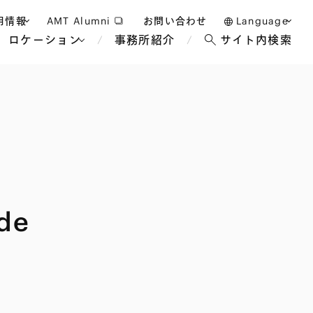
用情報
AMT Alumni
お問い合わせ
Language
ロケーション
事務所紹介
サイト内検索
日本語
護士採用
English
タッフ採用
中文(簡体)
バンコク
ロンドン
ジャカルタ
ブリュッセル
マレーシア
パリ
エンターテイン
事業再生・倒産
ホテル・レジャー・カジノ
アフリカ
de
国際通商および経済安全保
教育・人材
争法
障
アパレル
政府・地方公共団体・公的
海外法務
機関
マネジメント
サステナビリティ法務
FinTech