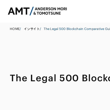
HOME
/
インサイト
/
The Legal 500 Blockchain Comparative Gu
東京
大阪
名古屋
コーポレート
銀行
東アジア
The Legal 500 Block
M&A等
証券
南アジア
規制当局対応・
保険
東南アジア
キャピタル・マ
信託