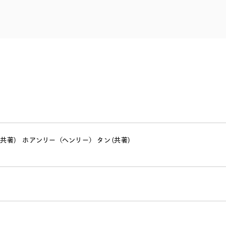
電子部品・
ト・セキュリティ
資源・エネ
ー
消費財・小
医療・製薬・ヘルスケア・
紛争解決
エクイティ
商社
ライフサイエンス・バイオ
メント
建設・土木
スポーツ
自動車・造船・機械
化学
(共著)
ホアンリー（ヘンリー） タン (共著)