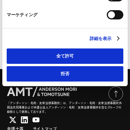
Marketo Engage免責事項/Cookieポリシー（
外部サイト
）
LinkedIn
法実務の交差点【M&A編】：第1回 M&A×スタートアッ
マーケティング
LinkedIn プライバシーポリシー（
外部サイト
）
プ | 有斐閣Online
HubSpot
HubSpot プライバシーポリシー（
外部サイト
）
詳細を表示
ページのシェアはこちらから
全て許可
拒否
「アンダーソン・毛利・友常法律事務所」は、アンダーソン・毛利・友常法律事務所外
国法共同事業および弁護士法人アンダーソン・毛利・友常法律事務所を含むグループの
総称として使用しております。
弁護士等
サイトマップ