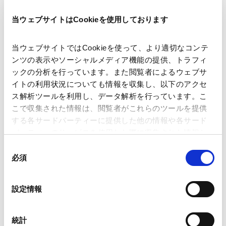
著者
龍野 滋幹
松下 由英
栗田 聡
当ウェブサイトはCookieを使用しております
関連弁護士等
当ウェブサイトではCookieを使って、より適切なコンテ
ンツの表示やソーシャルメディア機能の提供、トラフィ
出版社
有斐閣
ックの分析を行っています。また閲覧者によるウェブサ
イトの利用状況についても情報を収集し、以下のアクセ
ス解析ツールを利用し、データ解析を行っています。こ
掲載誌・刊号
有斐閣Online
こで収集された情報は、閲覧者がこれらのツールを提供
する各サードパーティーに提供した他の情報や各サード
パーティーのサービスを使用した際に収集された情報と
発行年月日
2026年1月
組み合わされ、各サードパーティーによって使用される
同
ことがあります。
必須
意
業務分野
スタートアップ・ベンチャー企業支援
M&A等
の
M&A/企業再編
Google Analytics、Google Search Console
選
設定情報
スタートアップＭ&Ａ/ベンチャー・キャピタル
Google Analytics利用規約（
外部サイト
）
択
Googleプライバシーポリシー（
外部サイト
）
Marketo
統計