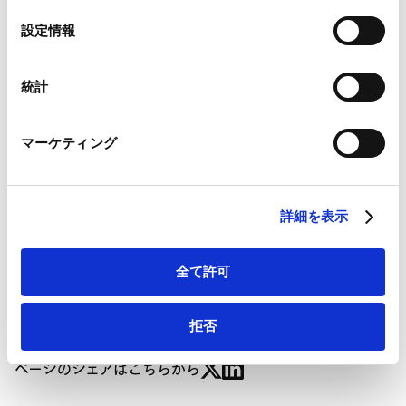
海外法務
シンガポール法務
Google Analytics、Google Search Console
選
設定情報
Google Analytics利用規約（
外部サイト
）
択
Googleプライバシーポリシー（
外部サイト
）
業務分野
コーポレート
クロスボーダーM&A
Marketo
統計
Marketo Engage免責事項/Cookieポリシー（
外部サイト
）
LinkedIn
マーケティング
LinkedIn プライバシーポリシー（
外部サイト
）
HubSpot
GLOBAL LAW UPDATE シンガポールの最新法制度動向
HubSpot プライバシーポリシー（
外部サイト
）
ーシンガポール重要投資審査法（Significant Invest-
詳細を表示
ments Review Act）の概要と実施状況 | BUSINESS
LAWYERS LIBRARY（弁護士ドットコム株式会社）
全て許可
拒否
ページのシェアはこちらから