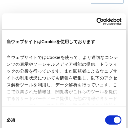
著者
髙橋 玄
鈴木 洋介
当ウェブサイトはCookieを使用しております
関連弁護士等
当ウェブサイトではCookieを使って、より適切なコンテ
ンツの表示やソーシャルメディア機能の提供、トラフィ
出版社
BUSINESS LAWYERS
ックの分析を行っています。また閲覧者によるウェブサ
イトの利用状況についても情報を収集し、以下のアクセ
ス解析ツールを利用し、データ解析を行っています。こ
掲載誌・刊号
BUSINESS LAWYERS LIBRARY（弁護士ドットコ
こで収集された情報は、閲覧者がこれらのツールを提供
ム株式会社）
する各サードパーティーに提供した他の情報や各サード
パーティーのサービスを使用した際に収集された情報と
発行年月日
組み合わされ、各サードパーティーによって使用される
2025年11月
同
ことがあります。
必須
意
の