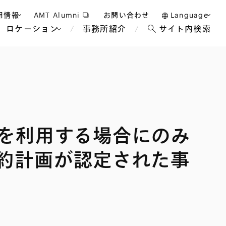
用情報
AMT Alumni
お問い合わせ
Language
ロケーション
事務所紹介
サイト内検索
日本語
護士採用
English
タッフ採用
中文(簡体)
バンコク
ロンドン
ジャカルタ
ブリュッセル
を利用する場合にのみ
マレーシア
パリ
エンターテイン
事業再生・倒産
ホテル・レジャー・カジノ
アフリカ
約計画が認定された事
国際通商および経済安全保
教育・人材
争法
障
アパレル
政府・地方公共団体・公的
海外法務
機関
マネジメント
サステナビリティ法務
FinTech