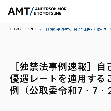
HOME
/
インサイト
/
東京
大阪
［独禁法事例速報］自
名古屋
コーポレート
銀行
東アジア
優遇レートを適用する
M&A等
証券
南アジア
例（公取委令和7・7・
規制当局対応・
保険
東南アジア
キャピタル・マ
信託