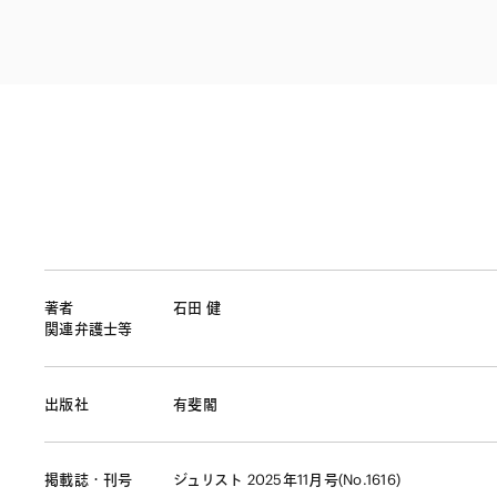
ファイナンス
その他金融
不動産
資源・エネルギ
プライベート・
アセットマネジ
著者
石田 健
関連弁護士等
出版社
有斐閣
掲載誌・刊号
ジュリスト 2025年11月号(No.1616)