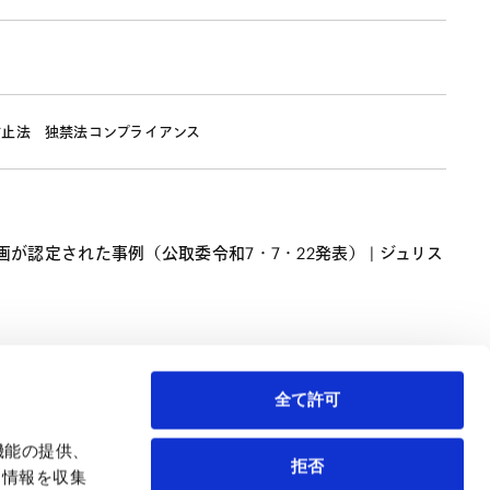
防止法
独禁法コンプライアンス
定された事例（公取委令和7・7・22発表） | ジュリス
全て許可
機能の提供、
拒否
も情報を収集