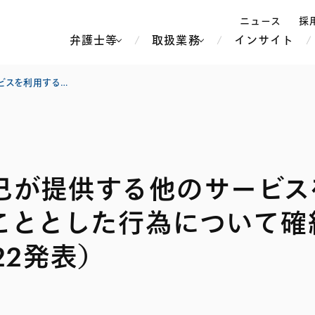
ニュース
採
弁護士等
取扱業務
インサイト
弁
［独禁法事例速報］自己が提供する他のサービスを利用する場合にのみ優遇レートを適用することとした行為について確約計画が認定された事例（公取委令和7・7・22発表）
ス
北京
シンガポール
上海
ハノイ
己が提供する他のサービス
香港
ホーチミン
人事・労務
不動産・REIT
オセアニア
メディア・
製紙
中南米
こととした行為について確
メント
知的財産
運輸・物流
北米
食品・飲料
中東アジア
22発表）
独禁法・競
危機管理
Tech／データ／IT・通信等
通信・メディア・エンター
ヨーロッパ
ブランド・
ロシア・CIS
テインメント
税務
ーケッツ
ライフサイエンス
鉄鋼・金属
情報産業・インターネッ
ウェルス・