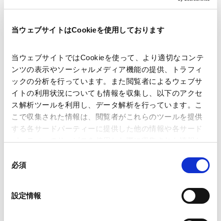
著者
下尾 裕
中村 美子
前田 康熙
関連弁護士等
当ウェブサイトはCookieを使用しております
当ウェブサイトではCookieを使って、より適切なコンテ
出版社
THOMSON REUTERS
ンツの表示やソーシャルメディア機能の提供、トラフィ
ックの分析を行っています。また閲覧者によるウェブサ
イトの利用状況についても情報を収集し、以下のアクセ
掲載誌・刊号
Practical Law
ス解析ツールを利用し、データ解析を行っています。こ
こで収集された情報は、閲覧者がこれらのツールを提供
する各サードパーティーに提供した他の情報や各サード
発行年月日
2025年7月
パーティーのサービスを使用した際に収集された情報と
組み合わされ、各サードパーティーによって使用される
同
ことがあります。
業務分野
コーポレート
必須
意
スタートアップ・ベンチャー企業支援
の
人事・労務
Google Analytics、Google Search Console
選
設定情報
給与、退職金、退職年金その他労働条件
税務
Google Analytics利用規約（
外部サイト
）
択
タックスアドバイス・プランニング
Googleプライバシーポリシー（
外部サイト
）