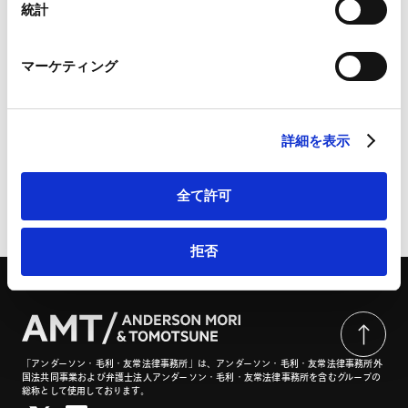
Marketo
統計
Marketo Engage免責事項/Cookieポリシー（
外部サイト
）
LinkedIn
マーケティング
LinkedIn プライバシーポリシー（
外部サイト
）
Employee Share Plans in Japan: Overview | Practical
HubSpot
Law
HubSpot プライバシーポリシー（
外部サイト
）
詳細を表示
全て許可
ページのシェアはこちらから
拒否
「アンダーソン・毛利・友常法律事務所」は、アンダーソン・毛利・友常法律事務所外
国法共同事業および弁護士法人アンダーソン・毛利・友常法律事務所を含むグループの
総称として使用しております。