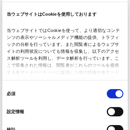
当ウェブサイトはCookieを使用しております
著者
石田 健
酒寄 里彩
関連弁護士等
当ウェブサイトではCookieを使って、より適切なコンテ
ンツの表示やソーシャルメディア機能の提供、トラフィ
ックの分析を行っています。また閲覧者によるウェブサ
出版社
株式会社商事法務
イトの利用状況についても情報を収集し、以下のアクセ
ス解析ツールを利用し、データ解析を行っています。こ
こで収集された情報は、閲覧者がこれらのツールを提供
掲載誌・刊号
商事法務ポータル
する各サードパーティーに提供した他の情報や各サード
パーティーのサービスを使用した際に収集された情報と
組み合わされ、各サードパーティーによって使用される
発行年月日
2025年7月
同
ことがあります。
必須
意
の
Google Analytics、Google Search Console
業務分野
独禁法・競争法
独禁法コンプライアンス
選
設定情報
Google Analytics利用規約（
外部サイト
）
択
Googleプライバシーポリシー（
外部サイト
）
Marketo
統計