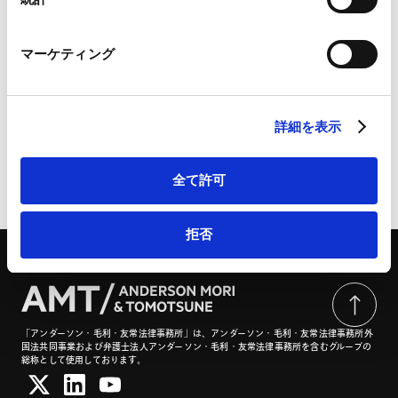
Marketo Engage免責事項/Cookieポリシー（
外部サイト
）
独禁法コンプライアンスに関する実態調査および独禁法
LinkedIn
マーケティング
コンプライアンスガイドの改訂について | 商事法務ポー
LinkedIn プライバシーポリシー（
外部サイト
）
HubSpot
タル
HubSpot プライバシーポリシー（
外部サイト
）
詳細を表示
全て許可
ページのシェアはこちらから
拒否
「アンダーソン・毛利・友常法律事務所」は、アンダーソン・毛利・友常法律事務所外
国法共同事業および弁護士法人アンダーソン・毛利・友常法律事務所を含むグループの
総称として使用しております。