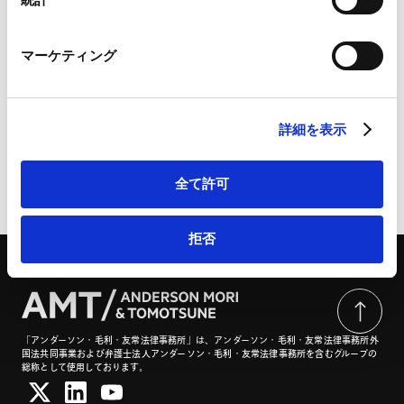
Marketo Engage免責事項/Cookieポリシー（
外部サイト
）
LinkedIn
マーケティング
公正取引委員会、金型等の無償保管要請に関するQ&Aに
LinkedIn プライバシーポリシー（
外部サイト
）
HubSpot
ついて | 商事法務ポータル
HubSpot プライバシーポリシー（
外部サイト
）
詳細を表示
全て許可
ページのシェアはこちらから
拒否
「アンダーソン・毛利・友常法律事務所」は、アンダーソン・毛利・友常法律事務所外
国法共同事業および弁護士法人アンダーソン・毛利・友常法律事務所を含むグループの
総称として使用しております。