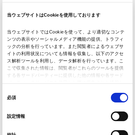
著者
石田 健
酒寄 里彩
関連弁護士等
当ウェブサイトはCookieを使用しております
当ウェブサイトではCookieを使って、より適切なコンテ
出版社
株式会社商事法務
ンツの表示やソーシャルメディア機能の提供、トラフィ
ックの分析を行っています。また閲覧者によるウェブサ
イトの利用状況についても情報を収集し、以下のアクセ
掲載誌・刊号
商事法務ポータル
ス解析ツールを利用し、データ解析を行っています。こ
こで収集された情報は、閲覧者がこれらのツールを提供
する各サードパーティーに提供した他の情報や各サード
発行年月日
2025年5月
パーティーのサービスを使用した際に収集された情報と
組み合わされ、各サードパーティーによって使用される
同
ことがあります。
必須
意
業務分野
独禁法・競争法
の
流通取引・景表法・取適法・フリーランス法・不
Google Analytics、Google Search Console
選
正競争防止法
設定情報
Google Analytics利用規約（
外部サイト
）
択
独禁法コンプライアンス
Googleプライバシーポリシー（
外部サイト
）
Marketo
統計