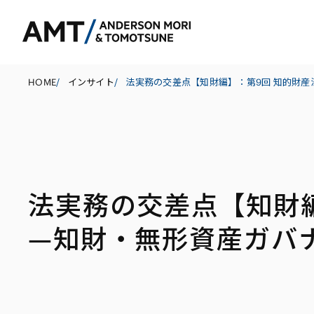
HOME
/
インサイト
/
東京
大阪
法実務の交差点【知財
名古屋
銀行
コーポレート
東アジア
—知財・無形資産ガバ
証券
M&A等
南アジア
保険
規制当局対応・
東南アジア
信託
キャピタル・マ