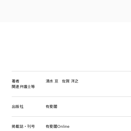
その他金融
ファイナンス
資源・エネルギ
不動産
プライベート・
アセットマネジ
著者
清水 亘
佐賀 洋之
関連弁護士等
出版社
有斐閣
掲載誌・刊号
有斐閣Online