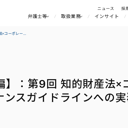
ニュース
採
弁護士等
取扱業務
インサイト
弁
法実務の交差点【知財編】：第9回 知的財産法×コーポレートガバナンス—知財・無形資産ガバナンスガイドラインへの実務上の対応
ス
北京
シンガポール
上海
ハノイ
編】：第9回 知的財産法×
香港
ホーチミン
不動産・REIT
製紙
人事・労務
オセアニア
メディア・
中南米
メント
ナンスガイドラインへの実
運輸・物流
食品・飲料
知的財産
北米
中東アジア
独禁法・競
通信・メディア・エンター
ブランド・
危機管理
Tech／データ／IT・通信等
ヨーロッパ
ロシア・CIS
テインメント
税務
鉄鋼・金属
ーケッツ
ライフサイエンス
情報産業・インターネッ
ウェルス・