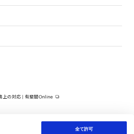
応 | 有斐閣Online
全て許可