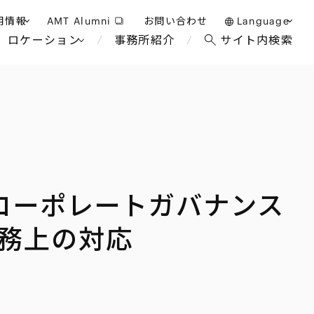
用情報
AMT Alumni
お問い合わせ
Language
ロケーション
事務所紹介
サイト内検索
日本語
護士採用
English
タッフ採用
中文(簡体)
バンコク
ロンドン
ジャカルタ
ブリュッセル
コーポレートガバナンス
マレーシア
パリ
ホテル・レジャー・カジノ
エンターテイン
事業再生・倒産
アフリカ
務上の対応
教育・人材
国際通商および経済安全保
争法
障
アパレル
政府・地方公共団体・公的
機関
海外法務
FinTech
マネジメント
サステナビリティ法務