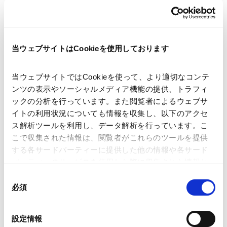
著者
クライブ ロイ
赤川 圭
関連弁護士等
当ウェブサイトはCookieを使用しております
出版社
一般社団法人日本商事仲裁協会
当ウェブサイトではCookieを使って、より適切なコンテ
ンツの表示やソーシャルメディア機能の提供、トラフィ
掲載誌・刊号
JCAジャーナル（2023.07）号70巻7号
ックの分析を行っています。また閲覧者によるウェブサ
イトの利用状況についても情報を収集し、以下のアクセ
ス解析ツールを利用し、データ解析を行っています。こ
発行年月日
2023年7月
こで収集された情報は、閲覧者がこれらのツールを提供
する各サードパーティーに提供した他の情報や各サード
パーティーのサービスを使用した際に収集された情報と
海外法務
香港法務
組み合わされ、各サードパーティーによって使用される
同
ことがあります。
必須
意
の
業務分野
紛争解決
国際仲裁・国際調停
Google Analytics、Google Search Console
選
設定情報
Google Analytics利用規約（
外部サイト
）
択