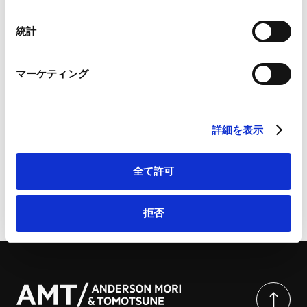
Googleプライバシーポリシー（
外部サイト
）
Marketo
統計
Marketo Engage免責事項/Cookieポリシー（
外部サイト
）
詳細
LinkedIn
マーケティング
LinkedIn プライバシーポリシー（
外部サイト
）
HubSpot
香港国家安全維持法の香港仲裁に与える影響について
HubSpot プライバシーポリシー（
外部サイト
）
| JCAジャーナル（2023.07）号70巻7号
詳細を表示
全て許可
ページのシェアはこちらから
拒否