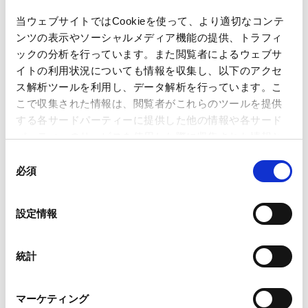
当ウェブサイトではCookieを使って、より適切なコンテ
ンツの表示やソーシャルメディア機能の提供、トラフィ
著者
レオン ライアン (共著)
牧野 達彦 (共著)
ックの分析を行っています。また閲覧者によるウェブサ
関連弁護士等
赤川 圭 (共著)
ジェスリン コー (共著)
イトの利用状況についても情報を収集し、以下のアクセ
ス解析ツールを利用し、データ解析を行っています。こ
こで収集された情報は、閲覧者がこれらのツールを提供
出版社
一般社団法人日本商事仲裁協会
する各サードパーティーに提供した他の情報や各サード
パーティーのサービスを使用した際に収集された情報と
組み合わされ、各サードパーティーによって使用される
掲載誌・刊号
JCAジャーナル（2024年2月号）
同
ことがあります。
必須
意
の
Google Analytics、Google Search Console
発行年月日
2024年2月
選
設定情報
Google Analytics利用規約（
外部サイト
）
択
Googleプライバシーポリシー（
外部サイト
）
Marketo
業務分野
紛争解決
国際仲裁・国際調停
統計
Marketo Engage免責事項/Cookieポリシー（
外部サイト
）
LinkedIn
マーケティング
LinkedIn プライバシーポリシー（
外部サイト
）