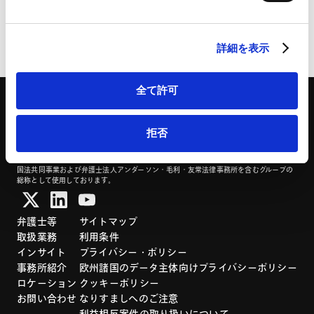
HubSpot
HubSpot プライバシーポリシー（
外部サイト
）
ページのシェアはこちらから
詳細を表示
全て許可
拒否
「アンダーソン・毛利・友常法律事務所」は、アンダーソン・毛利・友常法律事務所外
国法共同事業および弁護士法人アンダーソン・毛利・友常法律事務所を含むグループの
総称として使用しております。
弁護士等
サイトマップ
取扱業務
利用条件
インサイト
プライバシー・ポリシー
事務所紹介
欧州諸国のデータ主体向けプライバシーポリシー
ロケーション
クッキーポリシー
お問い合わせ
なりすましへのご注意