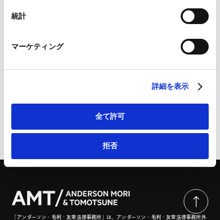
Googleプライバシーポリシー（
外部サイト
）
Marketo
統計
詳細
Marketo Engage免責事項/Cookieポリシー（
外部サイト
）
LinkedIn
マーケティング
LinkedIn プライバシーポリシー（
外部サイト
）
HubSpot
国際商事法務 2023年Vol.51 No.5 | 一般社団法人国際
HubSpot プライバシーポリシー（
外部サイト
）
商事法研究所
詳細を表示
全て許可
ページのシェアはこちらから
拒否
「アンダーソン・毛利・友常法律事務所」は、アンダーソン・毛利・友常法律事務所外