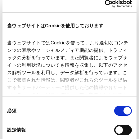
著者
中川 裕茂
尾関 麻帆
関連弁護士等
当ウェブサイトはCookieを使用しております
出版社
一般社団法人国際商事法研究所
当ウェブサイトではCookieを使って、より適切なコンテ
ンツの表示やソーシャルメディア機能の提供、トラフィ
ックの分析を行っています。また閲覧者によるウェブサ
掲載誌・刊号
国際商事法務 2023年Vol.51 No.5
イトの利用状況についても情報を収集し、以下のアクセ
ス解析ツールを利用し、データ解析を行っています。こ
こで収集された情報は、閲覧者がこれらのツールを提供
発行年月日
2023年5月
する各サードパーティーに提供した他の情報や各サード
パーティーのサービスを使用した際に収集された情報と
組み合わされ、各サードパーティーによって使用される
業務分野
コーポレート
企業法務一般
同
ことがあります。
コーポレート・ガバナンス
必須
意
各国データ保護規制・情報漏えい対応等
の
Google Analytics、Google Search Console
選
設定情報
Google Analytics利用規約（
外部サイト
）
択