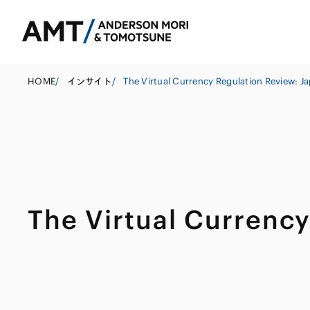
HOME
/
インサイト
/
The Virtual Currency Regulation Review: J
東京
大阪
名古屋
コーポレート
銀行
東アジア
The Virtual Currenc
M&A等
証券
南アジア
規制当局対応・
保険
東南アジア
キャピタル・マ
信託