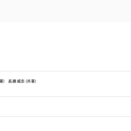
電子部品・
ト・セキュリティ
資源・エネ
ー
消費財・小
医療・製薬・ヘルスケア・
紛争解決
エクイティ
商社
ライフサイエンス・バイオ
メント
建設・土木
スポーツ
自動車・造船・機械
化学
著)
長瀨 威志 (共著)