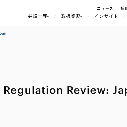
ニュース
採
弁護士等
取扱業務
インサイト
弁
apan
ス
北京
シンガポール
上海
ハノイ
香港
ホーチミン
人事・労務
不動産・REIT
オセアニア
メディア・
製紙
中南米
y Regulation Review: J
メント
知的財産
運輸・物流
北米
食品・飲料
中東アジア
独禁法・競
危機管理
Tech／データ／IT・通信等
通信・メディア・エンター
ヨーロッパ
ブランド・
ロシア・CIS
テインメント
税務
ーケッツ
ライフサイエンス
鉄鋼・金属
情報産業・インターネッ
ウェルス・