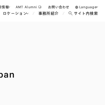
用情報
AMT Alumni
お問い合わせ
Language
ロケーション
事務所紹介
サイト内検索
日本語
護士採用
English
タッフ採用
中文(簡体)
バンコク
ロンドン
ジャカルタ
ブリュッセル
マレーシア
パリ
エンターテイン
事業再生・倒産
ホテル・レジャー・カジノ
アフリカ
apan
国際通商および経済安全保
教育・人材
争法
障
アパレル
政府・地方公共団体・公的
海外法務
機関
マネジメント
サステナビリティ法務
FinTech