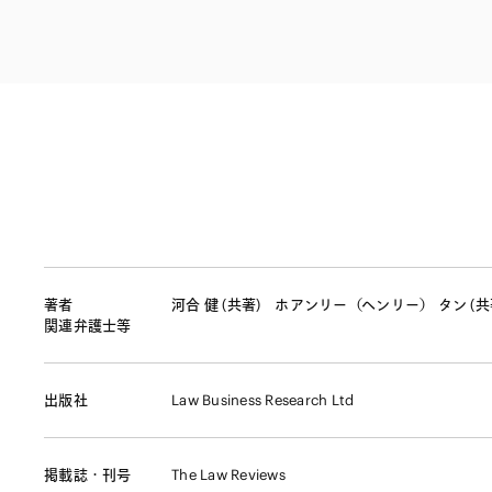
ファイナンス
その他金融
不動産
資源・エネルギ
プライベート・
アセットマネジ
著者
河合 健 (共著)
ホアンリー（ヘンリー） タン (共
関連弁護士等
出版社
Law Business Research Ltd
掲載誌・刊号
The Law Reviews