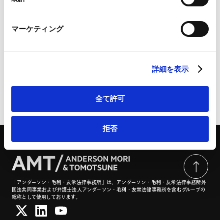
詳細
Marketo Engage免責事項/Cookieポリシー（
外部サイト
）
LinkedIn
マーケティング
LinkedIn プライバシーポリシー（
外部サイト
）
HubSpot
Business Lawyers
HubSpot プライバシーポリシー（
外部サイト
）
詳細を表示
全て許可
ページのシェアはこちらから
拒否
「アンダーソン・毛利・友常法律事務所」は、アンダーソン・毛利・友常法律事務所外
国法共同事業および弁護士法人アンダーソン・毛利・友常法律事務所を含むグループの
総称として使用しております。