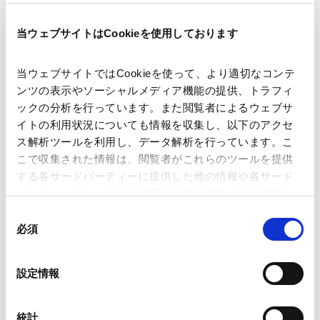
当ウェブサイトはCookieを使用しております
著者
前田 敦利
当ウェブサイトではCookieを使って、より適切なコンテ
関連弁護士等
ンツの表示やソーシャルメディア機能の提供、トラフィ
ックの分析を行っています。また閲覧者によるウェブサ
イトの利用状況についても情報を収集し、以下のアクセ
掲載誌・刊号
Business Lawyers
ス解析ツールを利用し、データ解析を行っています。こ
こで収集された情報は、閲覧者がこれらのツールを提供
する各サードパーティーに提供した他の情報や各サード
発行年月日
2021年5月
パーティーのサービスを使用した際に収集された情報と
組み合わされ、各サードパーティーによって使用される
同
ことがあります。
必須
意
業務分野
企業法務一般
の
Google Analytics、Google Search Console
選
設定情報
Google Analytics利用規約（
外部サイト
）
択
Googleプライバシーポリシー（
外部サイト
）
Marketo
統計