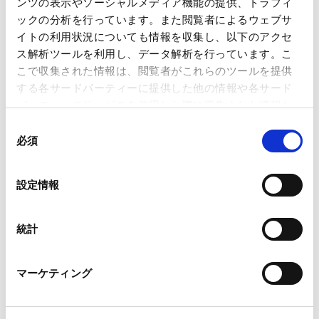
ンツの表示やソーシャルメディア機能の提供、トラフィ
著者
李 加弟
森脇 章
ックの分析を行っています。また閲覧者によるウェブサ
関連弁護士等
イトの利用状況についても情報を収集し、以下のアクセ
ス解析ツールを利用し、データ解析を行っています。こ
こで収集された情報は、閲覧者がこれらのツールを提供
掲載誌・刊号
BTMU 中国月報 第138号
する各サードパーティーに提供した他の情報や各サード
パーティーのサービスを使用した際に収集された情報と
組み合わされ、各サードパーティーによって使用される
発行年月日
2017年7月
同
ことがあります。
必須
意
の
Google Analytics、Google Search Console
業務分野
M&A等
選
設定情報
Google Analytics利用規約（
外部サイト
）
スタートアップＭ&Ａ/ベンチャー・キャピタル
択
Googleプライバシーポリシー（
外部サイト
）
Marketo
統計
Marketo Engage免責事項/Cookieポリシー（
外部サイト
）
LinkedIn
マーケティング
LinkedIn プライバシーポリシー（
外部サイト
）
ページのシェアはこちらから
HubSpot
HubSpot プライバシーポリシー（
外部サイト
）