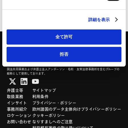
HubSpot
HubSpot プライバシーポリシー（
外部サイト
）
ページのシェアはこちらから
詳細を表示
全て許可
拒否
「アンダーソン・毛利・友常法律事務所」は、アンダーソン・毛利・友常法律事務所外
国法共同事業および弁護士法人アンダーソン・毛利・友常法律事務所を含むグループの
総称として使用しております。
弁護士等
サイトマップ
取扱業務
利用条件
インサイト
プライバシー・ポリシー
事務所紹介
欧州諸国のデータ主体向けプライバシーポリシー
ロケーション
クッキーポリシー
お問い合わせ
なりすましへのご注意