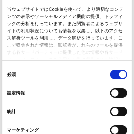
当ウェブサイトではCookieを使って、より適切なコンテ
ンツの表示やソーシャルメディア機能の提供、トラフィ
著者
髙橋 玄
前田 敦利
ックの分析を行っています。また閲覧者によるウェブサ
関連弁護士等
イトの利用状況についても情報を収集し、以下のアクセ
ス解析ツールを利用し、データ解析を行っています。こ
こで収集された情報は、閲覧者がこれらのツールを提供
掲載誌・刊号
国際商事法務 (Vol.43, No.11 2015)
する各サードパーティーに提供した他の情報や各サード
パーティーのサービスを使用した際に収集された情報と
組み合わされ、各サードパーティーによって使用される
発行年月日
2015年11月
同
ことがあります。
必須
意
の
Google Analytics、Google Search Console
海外法務
シンガポール法務
選
設定情報
Google Analytics利用規約（
外部サイト
）
択
Googleプライバシーポリシー（
外部サイト
）
Marketo
業務分野
紛争解決
クロスボーダー紛争/海外訴訟対応
統計
Marketo Engage免責事項/Cookieポリシー（
外部サイト
）
LinkedIn
マーケティング
LinkedIn プライバシーポリシー（
外部サイト
）