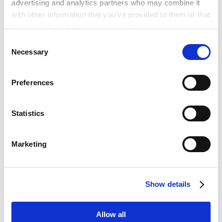
advertising and analytics partners who may combine it
CAREER
with other information that you’ve provided to them or that
they’ve collected from your use of their services.
经历
Consent
Google Analytics, Google Search Console
Necessary
Selection
Google Analytics Terms of Service [
External link
]
2017年6月
Google Privacy Policy [
External link
]
越南河内法律大学（Bachelor Degree of Business
Preferences
Marketo
Law）
Marketo Engage Disclaimer/Cookie Policy [
External
2017年9月 - 2018年11月
link
]
Statistics
Japan Securities Incorporated
LinkedIn
2018年4月 - 2019年4月
LinkedIn Privacy Policy [
External link
]
Information center for Agriculture and Rural
Marketing
HubSpot
development
HubSpot Privacy Policy [
External link
]
2019年6月 - 2025年5月
Meilin International Law firm
Show details
PROFESSIONAL ADMISSIONS
Allow all