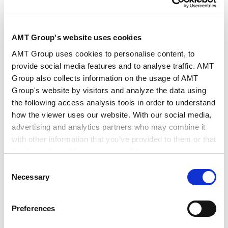
NEWSLETTERS
时事通讯
AMT Group's website uses cookies
AMT Group uses cookies to personalise content, to
provide social media features and to analyse traffic. AMT
COMPETITION LAW LEGAL UPDATE（2022年
Group also collects information on the usage of AMT
1月）
Group's website by visitors and analyze the data using
2022.01.31
the following access analysis tools in order to understand
how the viewer uses our website. With our social media,
advertising and analytics partners who may combine it
订阅新闻电子报
with other information that you’ve provided to them or that
they’ve collected from your use of their services.
SEMINARS
Consent
研讨会
Google Analytics, Google Search Console
Necessary
Selection
Google Analytics Terms of Service [
External link
]
Google Privacy Policy [
External link
]
竞争法合规
Preferences
Marketo
2023.11.17
Marketo Engage Disclaimer/Cookie Policy [
External