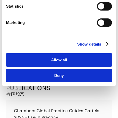
link
]
Statistics
LinkedIn
竞争法的实务要点
LinkedIn Privacy Policy [
External link
]
Marketing
2023.11.08
HubSpot
HubSpot Privacy Policy [
External link
]
Show details
赠品表示法的基础知识与实务重点
2022.09.29
Allow all
VIEW ALL
Deny
PUBLICATIONS
著作 论文
Chambers Global Practice Guides Cartels
2025 - Law & Practice