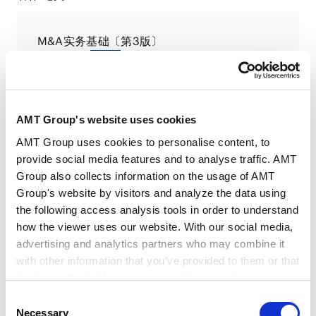
M&A实务基础〔第3版〕
2025.12.29
著作
美国商务部公布《转运风险应对指南》
AMT Group's website uses cookies
2024.08.09
媒体
AMT Group uses cookies to personalise content, to
provide social media features and to analyse traffic. AMT
Group also collects information on the usage of AMT
Tax Controversy 2025 (Japan Chapter)
Group's website by visitors and analyze the data using
2024.08.01
论文
the following access analysis tools in order to understand
how the viewer uses our website. With our social media,
advertising and analytics partners who may combine it
with other information that you’ve provided to them or that
VIEW ALL
they’ve collected from your use of their services.
Consent
Google Analytics, Google Search Console
Necessary
Selection