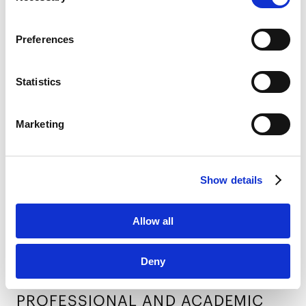
Google Analytics Terms of Service [
External link
]
CAREER
Google Privacy Policy [
External link
]
Preferences
Marketo
经历
Marketo Engage Disclaimer/Cookie Policy [
External
link
]
Statistics
LinkedIn
2022年3月
LinkedIn Privacy Policy [
External link
]
东京大学法学院（法学博士）
Marketing
HubSpot
2023年12月
HubSpot Privacy Policy [
External link
]
日本最高法院司法研修所
Show details
PROFESSIONAL ADMISSIONS
Allow all
执业许可和登录
Deny
日本（2023年）
PROFESSIONAL AND
ACADEMIC