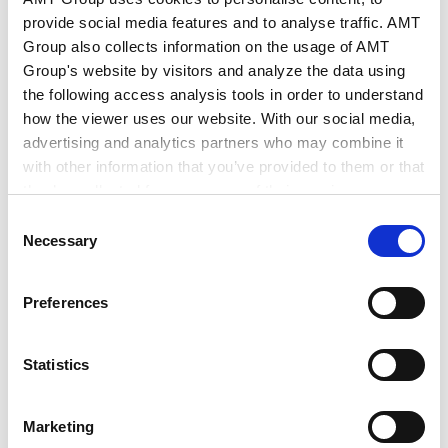
provide social media features and to analyse traffic. AMT
金融和金融机构
金融科技
Group also collects information on the usage of AMT
Group's website by visitors and analyze the data using
竞争法/反垄断法
the following access analysis tools in order to understand
跨境竞争法
how the viewer uses our website. With our social media,
国际业务
advertising and analytics partners who may combine it
台湾
／
其他中南美洲国家
with other information that you’ve provided to them or that
行业领域
they’ve collected from your use of their services.
Consent
Google Analytics, Google Search Console
Necessary
信托
其他金融行业
私募股权基金
Selection
Google Analytics Terms of Service [
External link
]
汽车、船舶和机械
消费品和零售
Google Privacy Policy [
External link
]
Preferences
Marketo
Marketo Engage Disclaimer/Cookie Policy [
External
link
]
Statistics
LinkedIn
LinkedIn Privacy Policy [
External link
]
CAREER
Marketing
HubSpot