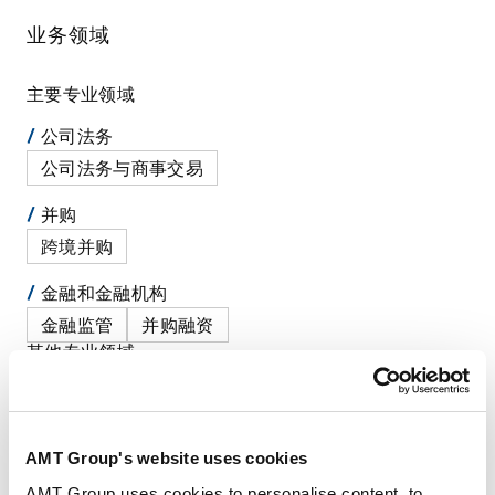
业务领域
主要专业领域
公司法务
公司法务与商事交易
并购
跨境并购
金融和金融机构
金融监管
并购融资
其他专业领域
公司法务
公司治理
／
股东会与股东关系
／
公司纠纷解决
政府调查和危机管理
AMT Group's website uses cookies
质量控制、产品责任和产品欺诈
AMT Group uses cookies to personalise content, to