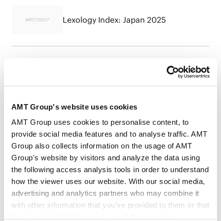
Lexology Index: Japan 2025
The Best Lawyers in Japan™・Best
Lawyers: Ones to Watch in Japan™
(2026 Edition)
AMT Group's website uses cookies
AMT Group uses cookies to personalise content, to
Who's Who Legal: Japan 2024
provide social media features and to analyse traffic. AMT
Group also collects information on the usage of AMT
Group's website by visitors and analyze the data using
VIEW ALL
the following access analysis tools in order to understand
how the viewer uses our website. With our social media,
advertising and analytics partners who may combine it
with other information that you’ve provided to them or that
they’ve collected from your use of their services.