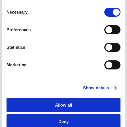
Consent
RELATED INSIGHTS
Google Analytics, Google Search Console
Necessary
Selection
Google Analytics Terms of Service [
External link
]
法务视野
Google Privacy Policy [
External link
]
Preferences
Marketo
Marketo Engage Disclaimer/Cookie Policy [
External
link
]
Statistics
NEWSLETTERS
LinkedIn
时事通讯
LinkedIn Privacy Policy [
External link
]
Marketing
HubSpot
HubSpot Privacy Policy [
External link
]
IP & Technology Newsletter Vol.3 (2025)
2025.12.10
Show details
IP & Technology Newsletter Vol.2 (2025)
Allow all
2025.08.13
Deny