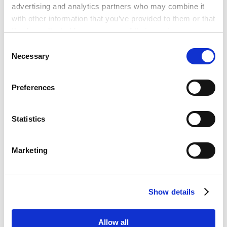
新三板 - 概述、现状和潜力 -
advertising and analytics partners who may combine it
2017.07.01
论文
with other information that you’ve provided to them or that
they’ve collected from your use of their services.
Consent
Google Analytics, Google Search Console
近期仲裁裁决执行中涉及CIETAC内部贸易纠纷
Necessary
Selection
Google Analytics Terms of Service [
External link
]
的案例的简要介绍
Google Privacy Policy [
External link
]
2013.10.01
论文
Preferences
Marketo
Marketo Engage Disclaimer/Cookie Policy [
External
link
]
Statistics
VIEW ALL
LinkedIn
LinkedIn Privacy Policy [
External link
]
Marketing
HubSpot
HubSpot Privacy Policy [
External link
]
CAREER
Show details
经历
Allow all