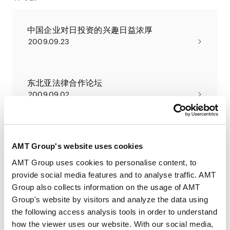
中国企业对日投资的兴趣日益浓厚
2009.09.23
东北亚法律合作论坛
2009.09.02
PUBLICATIONS
著作 论文
AMT Group's website uses cookies
AMT Group uses cookies to personalise content, to
provide social media features and to analyse traffic. AMT
解除对中国企业并购和战略投资的管制
Group also collects information on the usage of AMT
2017.11.01
论文
Group's website by visitors and analyze the data using
the following access analysis tools in order to understand
how the viewer uses our website. With our social media,