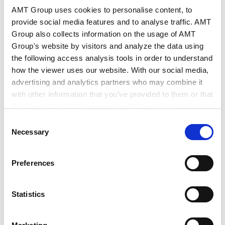
名古屋大学大学院法学研究科（法学硕士）
AMT Group uses cookies to personalise content, to
2016年10月 - 2017年9月
provide social media features and to analyse traffic. AMT
TMI律师事务所河内办公室
Group also collects information on the usage of AMT
2017年9月 - 2021年9月
Group's website by visitors and analyze the data using
日本国际协力机构（JICA）越南国会事务局能力提升项
the following access analysis tools in order to understand
目
how the viewer uses our website. With our social media,
2022年4月 - 2024年1月
advertising and analytics partners who may combine it
日本贸易振兴机构（JETRO）河内
with other information that you’ve provided to them or that
2024年2月
they’ve collected from your use of their services.
日本安德森·毛利·友常律师事务所河内分所
Consent
Google Analytics, Google Search Console
Necessary
Selection
Google Analytics Terms of Service [
External link
]
PROFESSIONAL ADMISSIONS
Google Privacy Policy [
External link
]
Preferences
Marketo
执业许可和登录
Marketo Engage Disclaimer/Cookie Policy [
External
link
]
Statistics
LinkedIn
越南 （2025年）
LinkedIn Privacy Policy [
External link
]