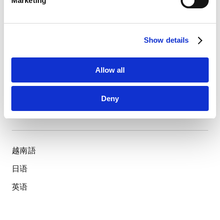
PROFESSIONAL AND
ACADEMIC
Marketing
HubSpot
ASSOCIATIONS
HubSpot Privacy Policy [
External link
]
所属律师协会及社会组织
Show details
Vietnam Bar Federation
Allow all
Hanoi Bar Association
LANGUAGES
Deny
使用语言
越南語
日语
英语