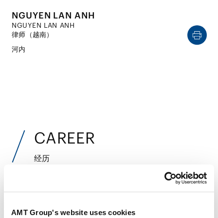
NGUYEN LAN ANH
NGUYEN LAN ANH
律师（越南）
河内
CAREER
经历
2013年6月
Hanoi Law University (LL.B.)
AMT Group's website uses cookies
2016年9月