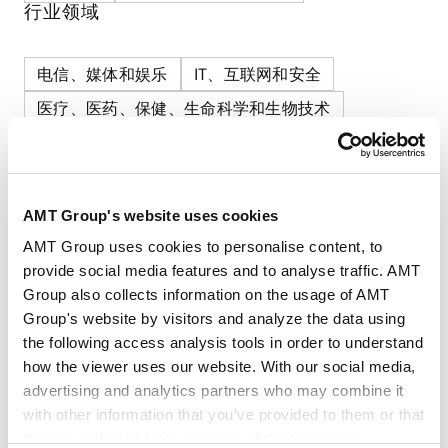
行业领域
电信、媒体和娱乐
IT、互联网和安全
医疗、医药、保健、生命科学和生物技术
消费品和零售
教育和人力资源
政府和公共部门
数字化
AI/技术
AMT Group's website uses cookies
AMT Group uses cookies to personalise content, to
provide social media features and to analyse traffic. AMT
Group also collects information on the usage of AMT
RELATED INSIGHTS
Group's website by visitors and analyze the data using
the following access analysis tools in order to understand
how the viewer uses our website. With our social media,
法务视野
advertising and analytics partners who may combine it
with other information that you’ve provided to them or that
they’ve collected from your use of their services.