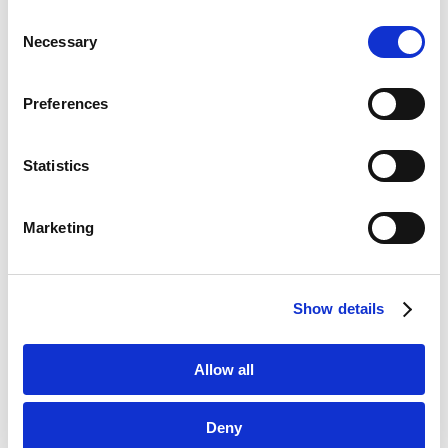
PUBLICATIONS
Consent
著作 论文
Google Analytics, Google Search Console
Necessary
Selection
Google Analytics Terms of Service [
External link
]
Google Privacy Policy [
External link
]
初创公司法务〈第2版〉
Preferences
Marketo
2026.02.17
著作
Marketo Engage Disclaimer/Cookie Policy [
External
link
]
Statistics
LinkedIn
LinkedIn Privacy Policy [
External link
]
M&A实务基础〔第3版〕
Marketing
HubSpot
2025.12.29
著作
HubSpot Privacy Policy [
External link
]
Show details
日本版DBS法 - 《中期总结》揭示的实务对策
2025.12.15
论文
Allow all
VIEW ALL
Deny