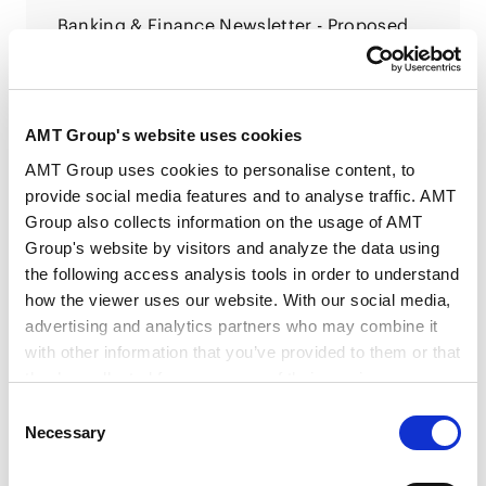
Banking & Finance Newsletter - Proposed
Amendments to Reinsurance Supervisory
2026.05.27
Guidelines: A Focus on Asset-Intensive
Reinsurance
AMT Group's website uses cookies
Singapore Law Newsletter（2022年9月）
AMT Group uses cookies to personalise content, to
2022.09.07
provide social media features and to analyse traffic. AMT
Group also collects information on the usage of AMT
Group's website by visitors and analyze the data using
the following access analysis tools in order to understand
Singapore Law Newsletter（2022年6月）
how the viewer uses our website. With our social media,
2022.06.27
advertising and analytics partners who may combine it
with other information that you’ve provided to them or that
they’ve collected from your use of their services.
订阅新闻电子报
VIEW ALL
Consent
Google Analytics, Google Search Console
Necessary
Selection
PUBLICATIONS
Google Analytics Terms of Service [
External link
]
著作 论文
Google Privacy Policy [
External link
]