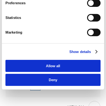
Preferences
Marketo
Marketo Engage Disclaimer/Cookie Policy [
External
The Legal 500 Blockchain Comparative
link
]
Statistics
Guide
LinkedIn
2025.11.04
论文
LinkedIn Privacy Policy [
External link
]
Marketing
HubSpot
HubSpot Privacy Policy [
External link
]
Global Legal Insights - Blockchain &
Cryptocurrency Regulations 2026
Show details
2025.10.21
论文
Allow all
Blockchain & Cryptocurrency Laws and
Deny
Regulations 2025 – Japan
2024.10.31
论文