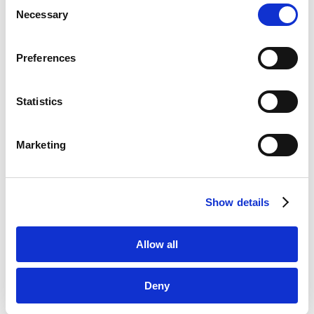
Consent
Google Analytics, Google Search Console
Necessary
Selection
Google Analytics Terms of Service [
External link
]
VIEW ALL
Google Privacy Policy [
External link
]
Preferences
Marketo
Marketo Engage Disclaimer/Cookie Policy [
External
link
]
Statistics
LinkedIn
LinkedIn Privacy Policy [
External link
]
RELATED INSIGHTS
Marketing
HubSpot
HubSpot Privacy Policy [
External link
]
法务视野
Show details
SEMINARS
Allow all
研讨会
Deny
日本交易所自主规制法人内部研修“近期第三方