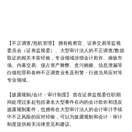
【不正调查/危机管理】 拥有检察官、证券交易等监视
委员会（证券监视委）、大型审计法人的不正调查/数据
取证的相关丰富经验，专业领域涉猎会计欺诈、操纵市
场、内幕交易、侵占资产舞弊、贪污贿赂、信息泄漏等
白领犯罪和各种不正调查业务及刑警・行政当局应对等
专业领域。
【披露规制/会计・审计制度】 曾在证券监视委任职期
间处理过多起包括著名大型事件在内的会计欺诈和违反
披露规制案件，也拥有在大型审计法人的会计审计手续
中不正风险的应对经验，可以为披露规制和会计・审计
制度提供相关法律意见和建议。