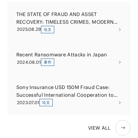
THE STATE OF FRAUD AND ASSET
RECOVERY: TIMELESS CRIMES, MODERN
APPROACHES
2025.08.29
论文
Recent Ransomware Attacks in Japan
2024.08.01
著作
Sony Insurance USD 150M Fraud Case:
Successful International Cooperation to
Seize Embezzled Funds Converted to
2023.07.01
论文
Bitcoin
VIEW ALL