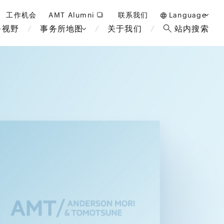
工作机会
AMT Alumni
联系我们
Language
务视野
事务所地图
关于我们
站内搜索
日本語
English
中文(簡体)
曼谷
伦敦
雅加达
布鲁塞
酒店，度假和博彩
马来西亚
巴黎
重整/无力偿付和破产
非洲
教育和人力资源
断法
经济安全保障与国际贸易
政府和公共部门
国际业务
金融科技(FinTech)
可持续性
设备
数字化