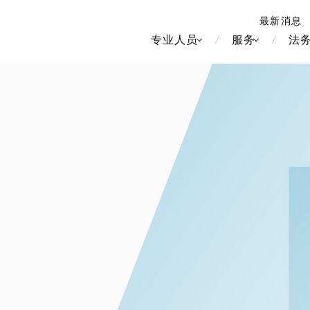
最新消息
专业人员
服务
法
北京
新加坡
上海
河内
房地产和房地产投资信托
造纸
香港
胡志明
劳动与雇用
大洋洲
媒体和娱乐
中南美洲
运输和物流
食品·饮料
知识产权
北美洲
竞争法/反垄
中东亚洲
电信、媒体和娱乐
品牌和服装
管理
Tech/数据/IT/电信
欧洲
税务
俄罗斯/CIS
IT、互联网和安全
金属
生命科学
财富管理
医疗、医药、保健、生命科
电子产品和