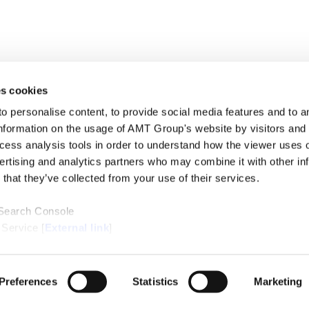
s cookies
personalise content, to provide social media features and to ana
nformation on the usage of AMT Group's website by visitors and
ccess analysis tools in order to understand how the viewer uses 
ertising and analytics partners who may combine it with other in
that they’ve collected from your use of their services.
 Search Console
 Service [
External link
]
ternal link
]
/Cookie Policy [
External link
]
Preferences
Statistics
Marketing
Copyright © Anderson Mori & Tomotsune. All Rights Reserved.