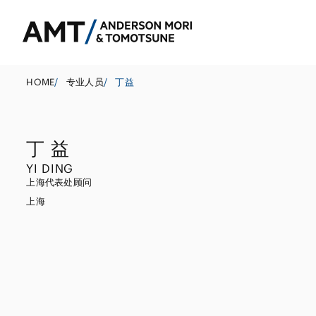
HOME
/
专业人员
/
丁益
丁 益
东京
YI DING
大阪
上海代表处顾问
上海
银行
名古屋
公司法务
东亚
证券
并购
南亚
保险
政府调查和危机
东南亚
信托
资本市场
其他金融行业