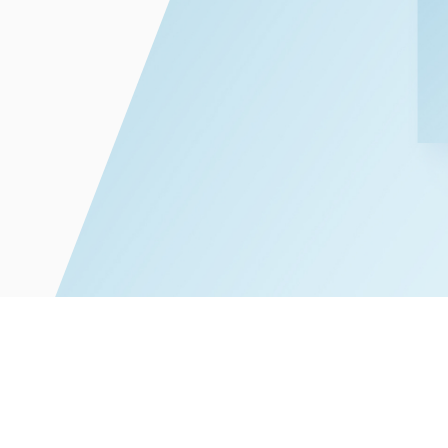
能源和自然
学和生物技术
消费品和零
争议解决
体育
贸易
汽车、船舶和机械
建筑和基础
化学