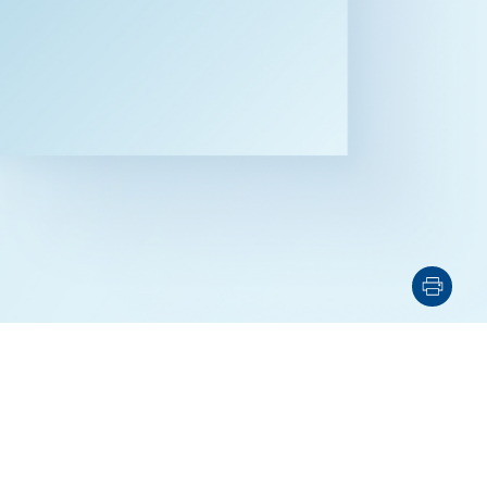
资源
售
航空/航天
AI/技术
设施