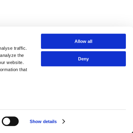
Allow all
lyse traffic.
 analyze the
Deny
our website.
formation that
专业人员
SITE MAP
服务
使用条款
法务视野
隐私政策
关于我们
欧洲各国数据主体隐私政策
事务所地图
COOKIE政策
联系我们
预防犯罪
利益冲突原则
Show details