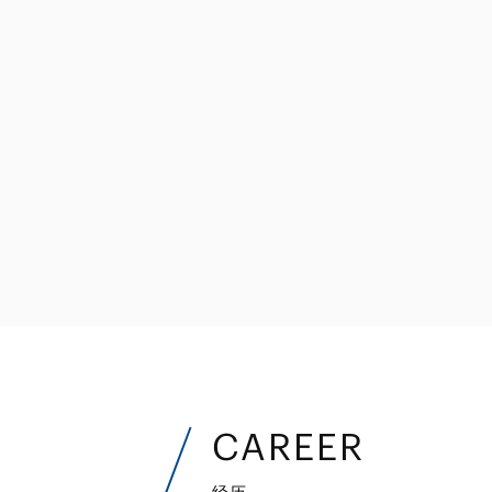
金融和金融机构
能源和自然资源
不动产
私募股权基金
资产管理
CAREER