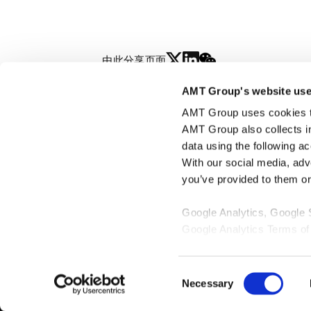
由此分享页面
AMT Group's website use
丁 益
AMT Group uses cookies to 
YI DING
AMT Group also collects i
data using the following a
With our social media, adv
you’ve provided to them or 
Google Analytics, Google
Google Analytics Terms of
Google Privacy Policy [
Ex
Marketo
Consent
Marketo Engage Disclaimer
Necessary
Selection
LinkedIn