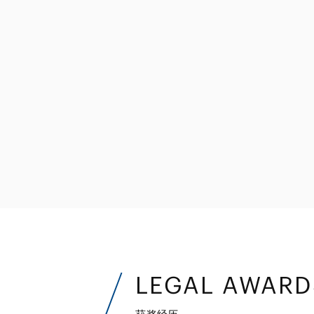
金融和金融机构
能源和自然资源
不动产
私募股权基金
资产管理
LEGAL AWARD