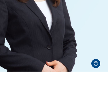
资源
售
航空/航天
AI/技术
设施