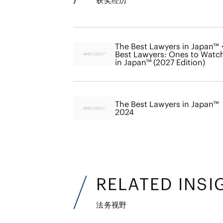
获奖经历
The Best Lawyers in Japan™
Best Lawyers: Ones to Watc
in Japan™ (2027 Edition)
The Best Lawyers in Japan™
2024
RELATED INSI
法务视野