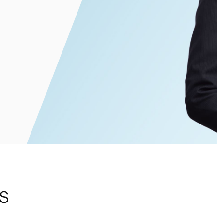
能源和自然
学和生物技术
消费品和零
争议解决
体育
贸易
汽车、船舶和机械
建筑和基础
化学
S