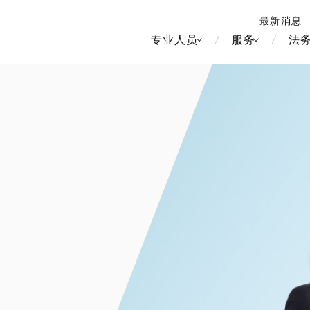
最新消息
专业人员
服务
法
北京
新加坡
上海
河内
房地产和房地产投资信托
造纸
香港
胡志明
劳动与雇用
大洋洲
媒体和娱乐
中南美洲
运输和物流
食品·饮料
知识产权
北美洲
竞争法/反垄
中东亚洲
电信、媒体和娱乐
品牌和服装
管理
Tech/数据/IT/电信
欧洲
税务
俄罗斯/CIS
IT、互联网和安全
金属
生命科学
财富管理
医疗、医药、保健、生命科
电子产品和