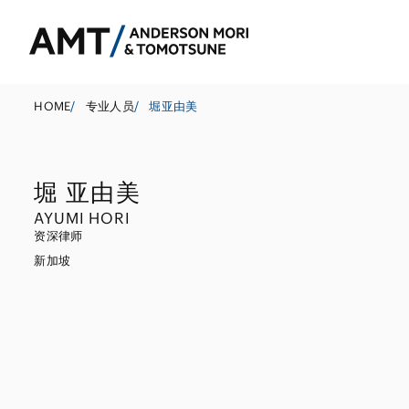
HOME
/
专业人员
/
堀亚由美
堀 亚由美
东京
AYUMI HORI
大阪
资深律师
新加坡
银行
名古屋
公司法务
东亚
证券
并购
南亚
保险
政府调查和危机
东南亚
信托
资本市场
其他金融行业