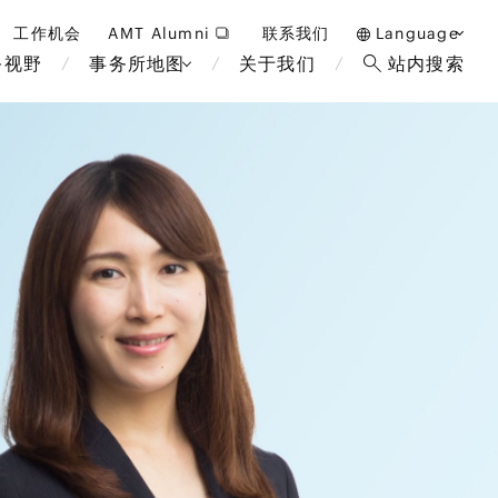
工作机会
AMT Alumni
联系我们
Language
务视野
事务所地图
关于我们
站内搜索
日本語
English
中文(簡体)
曼谷
伦敦
雅加达
布鲁塞
酒店，度假和博彩
马来西亚
巴黎
重整/无力偿付和破产
非洲
教育和人力资源
断法
经济安全保障与国际贸易
政府和公共部门
国际业务
金融科技(FinTech)
可持续性
设备
数字化