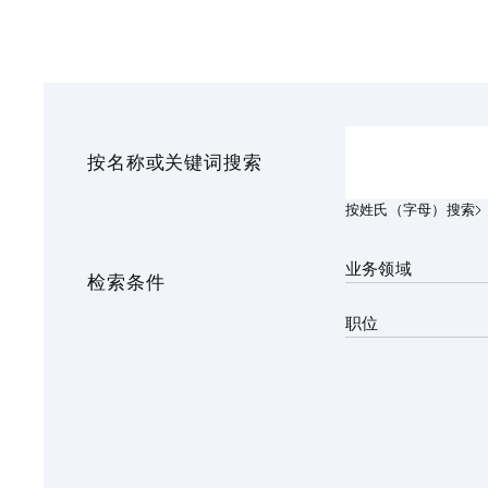
金融和金融机构
能源和自然资源
不动产
私募股权基金
资产管理
按名称或关键词搜索
按姓氏（字母）搜索
业务领域
检索条件
职位