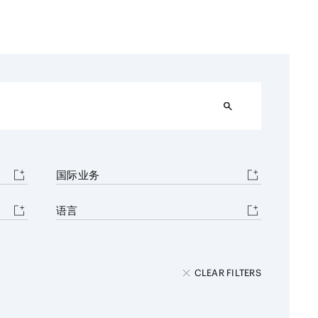
资源
售
航空/航天
AI/技术
设施
国际业务
语言
CLEAR FILTERS