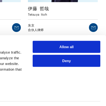
伊藤
哲哉
Tetsuya
Itoh
东京
合伙人律师
Allow all
lyse traffic.
 analyze the
Deny
our website.
formation that
专业人员
SITE MAP
服务
使用条款
法务视野
隐私政策
关于我们
欧洲各国数据主体隐私政策
事务所地图
COOKIE政策
联系我们
预防犯罪
利益冲突原则