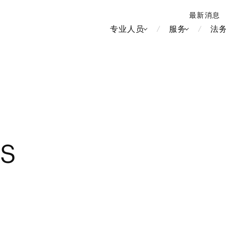
最新消息
专业人员
服务
法
北京
新加坡
上海
河内
LS
房地产和房地产投资信托
造纸
香港
胡志明
劳动与雇用
大洋洲
媒体和娱乐
中南美洲
运输和物流
食品·饮料
知识产权
北美洲
竞争法/反垄
中东亚洲
电信、媒体和娱乐
品牌和服装
管理
Tech/数据/IT/电信
欧洲
税务
俄罗斯/CIS
IT、互联网和安全
金属
生命科学
财富管理
医疗、医药、保健、生命科
电子产品和