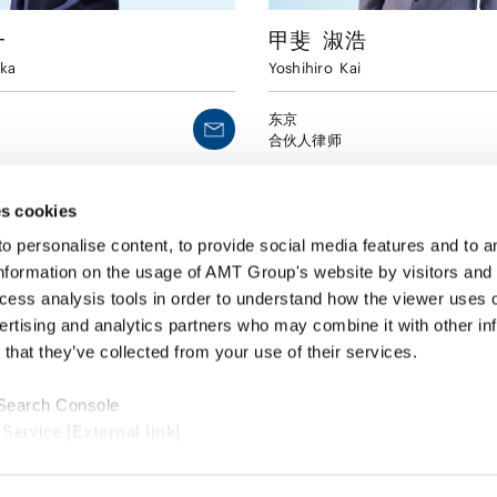
一
甲斐
淑浩
ka
Yoshihiro
Kai
东京
合伙人律师
s cookies
personalise content, to provide social media features and to ana
nformation on the usage of AMT Group's website by visitors and
ccess analysis tools in order to understand how the viewer uses 
ertising and analytics partners who may combine it with other in
that they’ve collected from your use of their services.
 Search Console
 Service [
External link
]
ternal link
]