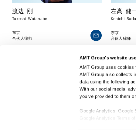
渡边
刚
左高
健
Takeshi
Watanabe
Kenichi
Sada
东京
东京
合伙人律师
合伙人律师
AMT Group's website use
AMT Group uses cookies to 
AMT Group also collects i
data using the following a
With our social media, adv
you’ve provided to them or 
Google Analytics, Google
Google Analytics Terms of
Google Privacy Policy [
Ex
Marketo