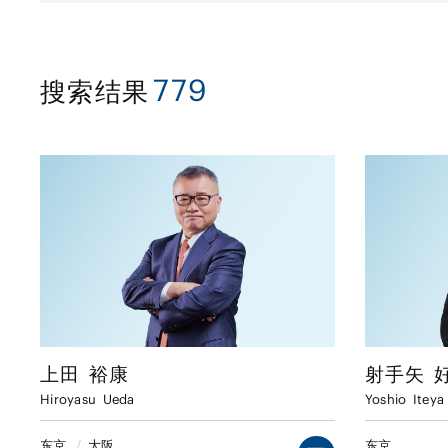
779
搜索结果
上田
裕康
射手矢
Hiroyasu
Ueda
Yoshio
Iteya
东京
/
大阪
东京