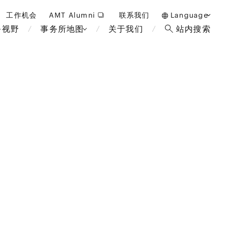
工作机会
AMT Alumni
联系我们
Language
务视野
事务所地图
关于我们
站内搜索
日本語
English
中文(簡体)
曼谷
伦敦
雅加达
布鲁塞
酒店，度假和博彩
马来西亚
巴黎
重整/无力偿付和破产
非洲
教育和人力资源
断法
经济安全保障与国际贸易
政府和公共部门
国际业务
金融科技(FinTech)
可持续性
设备
数字化