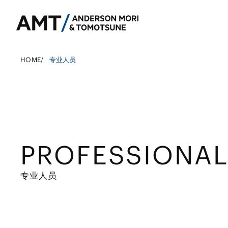
HOME
/
专业人员
东京
大阪
PROFESSIONA
银行
名古屋
公司法务
东亚
证券
并购
南亚
专业人员
保险
政府调查和危机
东南亚
信托
资本市场
其他金融行业