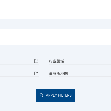
能源和自然
学和生物技术
消费品和零
争议解决
体育
贸易
汽车、船舶和机械
建筑和基础
化学
行业领域
事务所地图
APPLY FILTERS