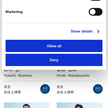
增田
健一
赤上
博人
LinkedIn
Kenichi
Masuda
Hirohito
Akagami
LinkedIn Privacy Policy [
External link
]
Marketing
HubSpot
东京
东京
HubSpot Privacy Policy [
External link
]
合伙人律师
合伙人律师
Show details
Allow all
Deny
若林
弘树
赤羽
贵
Hiroki
Wakabayashi
Takashi
Akahane
东京
东京
合伙人律师
合伙人律师