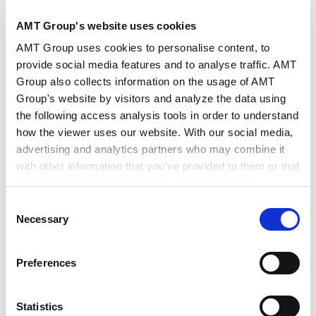
AMT Group's website uses cookies
AMT Group uses cookies to personalise content, to
provide social media features and to analyse traffic. AMT
Group also collects information on the usage of AMT
Group's website by visitors and analyze the data using
田中
收
宫野
勉
the following access analysis tools in order to understand
how the viewer uses our website. With our social media,
Osamu
Tanaka
Tsutomu
Miyano
advertising and analytics partners who may combine it
东京
东京
with other information that you’ve provided to them or that
合伙人律师
合伙人律师
they’ve collected from your use of their services.
Consent
Google Analytics, Google Search Console
Necessary
Selection
Google Analytics Terms of Service [
External link
]
Google Privacy Policy [
External link
]
Preferences
Marketo
Marketo Engage Disclaimer/Cookie Policy [
External
link
]
Statistics