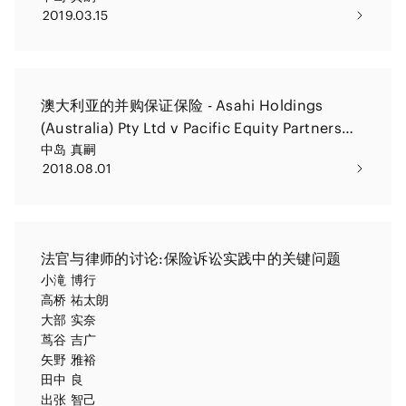
2019.03.15
澳大利亚的并购保证保险 - Asahi Holdings
(Australia) Pty Ltd v Pacific Equity Partners
Pty Ltd
中岛 真嗣
2018.08.01
法官与律师的讨论:保险诉讼实践中的关键问题
小滝 博行
高桥 祐太朗
大部 实奈
茑谷 吉广
矢野 雅裕
田中 良
出张 智己