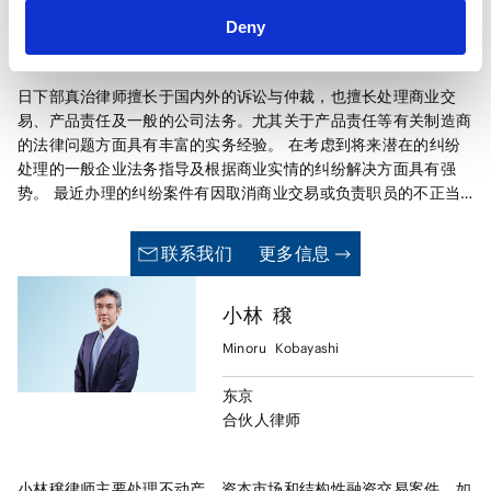
东京
Deny
合伙人律师
日下部真治律师擅长于国内外的诉讼与仲裁，也擅长处理商业交
易、产品责任及一般的公司法务。尤其关于产品责任等有关制造商
的法律问题方面具有丰富的实务经验。 在考虑到将来潜在的纠纷
处理的一般企业法务指导及根据商业实情的纠纷解决方面具有强
势。 最近办理的纠纷案件有因取消商业交易或负责职员的不正当
交易引起的诉讼、产品责任诉讼、串通投标相关诉讼、风险资本相
关诉讼等。另外，还积极参与包括外国为仲裁地的案件等国际仲裁
联系我们
更多信息
案件。 除了在本事务所的执业经验外，日下部律师还有在 Kelley
Drye & Warren纽约事务所作为外国律师工作的经验(1999年9
小林
穣
月-2000年8月)和派遣到 Swiss Bank Corporation(现为UBS
AG)法务部工作的经验(1998年2月-7月)。 日下部律师还担任： 最
Minoru
Kobayashi
高法院民事规则制定咨询委员会委员（2025年8月起） 日本律师
联合会会长特别助理（2025年4月至2025年9月）； 第二东京律
东京
师协会会长（2024年4月至2025年3月）； 日本律师联合会副会
合伙人律师
长（2024年4月至2025年3月）； 原子力损害赔偿纷争审查会专
门委员（2022年6月至2023年6月）； 法制审议会民事诉讼法
（IT化关联）部会委员（2020年6月至2022年2月）； 日本辩护
小林穣律师主要处理不动产、资本市场和结构性融资交易案件，如