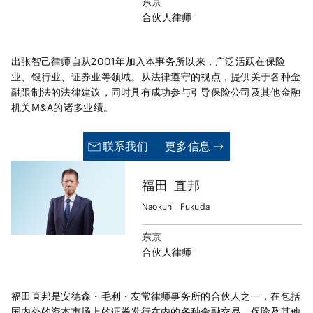
东京
合伙人律师
出张智己律师自从2001年加入本事务所以来，广泛活跃在保险
业、银行业、证券业等领域。从法律遵守的视点，提供关于各种金
融限制法的法律建议，同时具有成功参与引导保险公司及其他金融
机关M&A的诸多业绩。
联系我们
更多信息
福田
直邦
Naokuni
Fukuda
东京
合伙人律师
福田直邦是安德森・毛利・友常律师事务所的合伙人之一，在包括
国内外的资本市场上的证券发行在内的各种金融交易、保险及其他