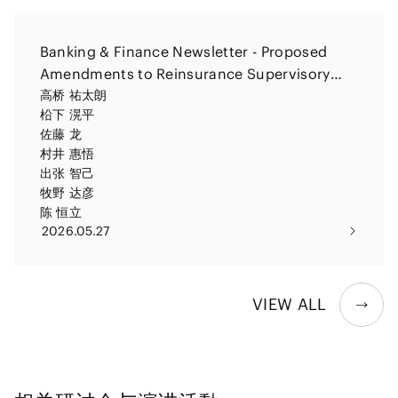
Banking & Finance Newsletter - Proposed
Amendments to Reinsurance Supervisory
Guidelines: A Focus on Asset-Intensive
高桥 祐太朗
柗下 滉平
Reinsurance
佐藤 龙
村井 惠悟
出张 智己
牧野 达彦
陈 恒立
2026.05.27
VIEW ALL