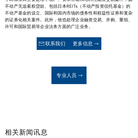
士（律师）联合会理事（2020年4月至2021年3月。2020年6月
不动产无追索权贷款、包括日本REITs（不动产投资信托基金）的
至2021年3月担任常务理事）； 日本辩护士（律师）联合会民事
不动产基金的设立、国际和国内市场的债务性和权益性证券和复杂
审判程序相关委员会委员长（2019年6月至2021年5月）； 司法
的证券化相关案件。此外，他也处理企业融资交易、并购、重组、
考试及司法考试预备考试考查委员（民事诉讼法担当）（2018年
许可和国际贸易等企业法务方面的广泛业务。
11月至2021年11月)； 第二东京律师协会副会长（2017年4月至
2018年3月）； 日本最高法院司法研修所民事辩护教官（2010年
联系我们
更多信息
4月至2013年3月）（有关该职务的详细信息，请访问
http://www.courts.go.jp/english/institute_01/institute/index.
专业人员
相关新闻讯息