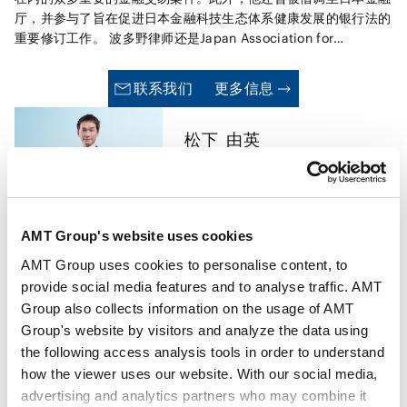
厅，并参与了旨在促进日本金融科技生态体系健康发展的银行法的
重要修订工作。 波多野律师还是Japan Association for
Financial APIs的董事会成员，该组织是依据银行法获得金融厅认
证的自律性监管机构。 2023年至2024年期间，他利用其在支付
联系我们
更多信息
和结算相关规制领域的专业知识以及在金融厅任职的丰富的工作经
验，在修订后的新支付服务法制度下的数个领先的稳定币项目中发
松下
由英
挥了重要作用。
Yoshihide
Matsushita
东京
合伙人律师
AMT Group's website uses cookies
AMT Group uses cookies to personalise content, to
松下由英律师是本所合伙人，在境内外的公司事务、并购交易、合
provide social media features and to analyse traffic. AMT
营和联盟方面有着丰富的经验。他还精通日本的金融规制，涉及银
Group also collects information on the usage of AMT
行、保险和证券业务。
Group's website by visitors and analyze the data using
the following access analysis tools in order to understand
联系我们
更多信息
how the viewer uses our website. With our social media,
advertising and analytics partners who may combine it