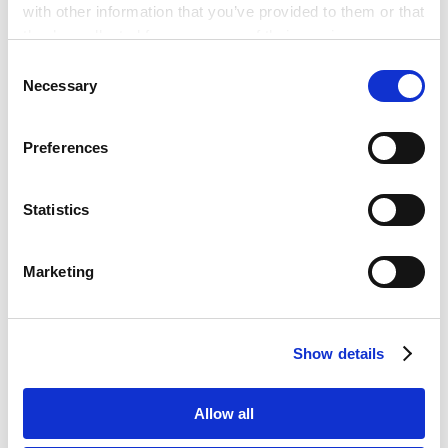
with other information that you’ve provided to them or that
田中
良
they’ve collected from your use of their services.
Akira
Tanaka
Consent
Google Analytics, Google Search Console
Necessary
Selection
东京
Google Analytics Terms of Service [
External link
]
合伙人律师
Google Privacy Policy [
External link
]
Preferences
Marketo
田中良擅长代理税务领域的案件，从税收筹划到税务诉讼，在各种
Marketo Engage Disclaimer/Cookie Policy [
External
税务相关案件中积累了丰富的经验和专业知识。此外，他还在处理
link
]
Statistics
争议解决方面具有丰富的经验。在国际交易、并购和金融交易等领
LinkedIn
域，他曾代表众多国内外公司在国际交易、并购和金融交易等领域
LinkedIn Privacy Policy [
External link
]
参与诉讼和其他争端解决程序。
Marketing
HubSpot
HubSpot Privacy Policy [
External link
]
联系我们
更多信息
Show details
日下部
真治
Shinji
Kusakabe
Allow all