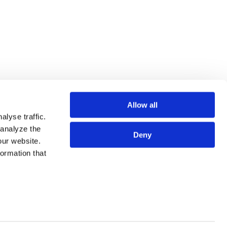
张，并曾入选Lexology Index: franchise知名特许经营律师
Allow all
lyse traffic.
 analyze the
Deny
our website.
formation that
专业人员
SITE MAP
服务
使用条款
法务视野
隐私政策
关于我们
欧洲各国数据主体隐私政策
事务所地图
COOKIE政策
联系我们
预防犯罪
利益冲突原则