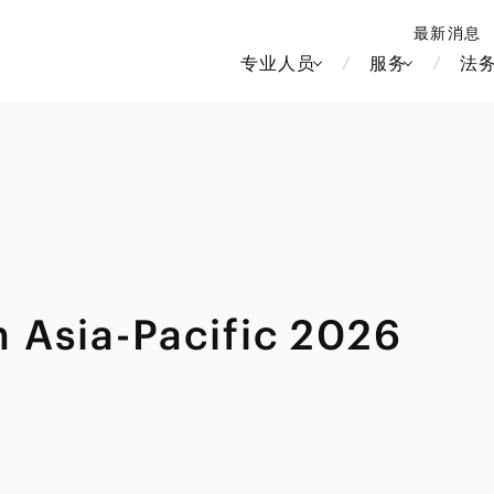
最新消息
专业人员
服务
法
北京
新加坡
上海
河内
 Asia-Pacific 2026
房地产和房地产投资信托
造纸
香港
胡志明
劳动与雇用
大洋洲
媒体和娱乐
中南美洲
运输和物流
食品·饮料
知识产权
北美洲
竞争法/反垄
中东亚洲
电信、媒体和娱乐
品牌和服装
管理
Tech/数据/IT/电信
欧洲
税务
俄罗斯/CIS
IT、互联网和安全
金属
生命科学
财富管理
医疗、医药、保健、生命科
电子产品和