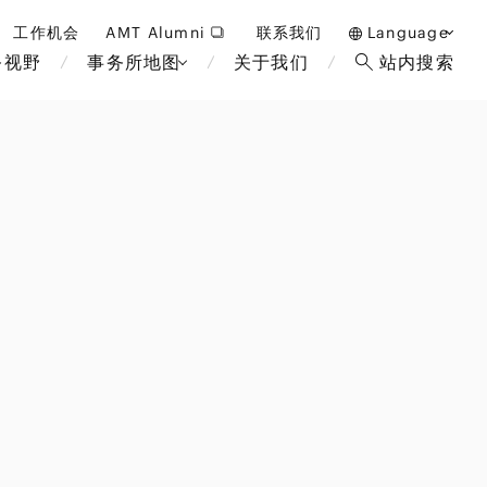
工作机会
AMT Alumni
联系我们
Language
务视野
事务所地图
关于我们
站内搜索
日本語
English
中文(簡体)
曼谷
伦敦
雅加达
布鲁塞
酒店，度假和博彩
马来西亚
巴黎
重整/无力偿付和破产
非洲
教育和人力资源
断法
经济安全保障与国际贸易
政府和公共部门
国际业务
金融科技(FinTech)
可持续性
设备
数字化