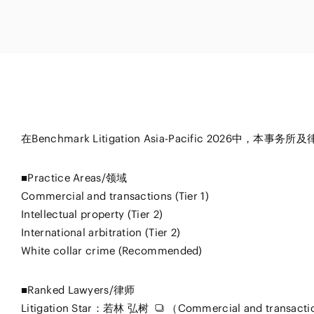
能源和自然
学和生物技术
消费品和零
争议解决
体育
贸易
汽车、船舶和机械
建筑和基础
化学
在Benchmark Litigation Asia-Pacific 2026中
■Practice Areas/领域
Commercial and transactions (Tier 1)
Intellectual property (Tier 2)
International arbitration (Tier 2)
White collar crime (Recommended)
■Ranked Lawyers/律师
Litigation Star：
若林 弘树
（Commercial and transact