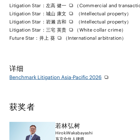
Litigation Star：
左高 健一
（Commercial and transact
Litigation Star：
城山 康文
（Intellectual property）
Litigation Star：
岩濑 吉和
（Intellectual property）
Litigation Star：
三宅 英贵
（White collar crime）
Future Star：
井上 葵
（International arbitration）
详细
Benchmark Litigation Asia-Pacific 2026
获奖者
若林
弘树
Hiroki
Wakabayashi
东京
合伙人律师