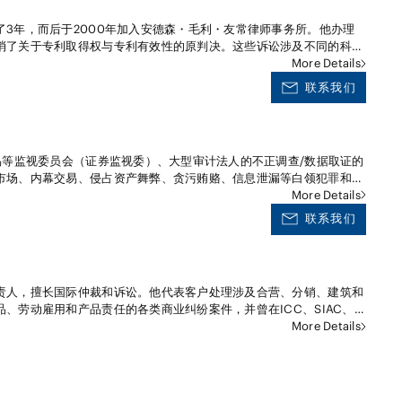
有效性或无效性审查； 关于药品、医疗器械、化学品及个人信息等的规定提
3年，而后于2000年加入安德森・毛利・友常律师事务所。他办理
消了关于专利取得权与专利有效性的原判决。这些诉讼涉及不同的科学
C后照灯的棱镜薄片、DVD结构、激光彩色打印机、血糖水平传感
More Details
。另外，他还办理商标权(或商品外观包装)、著作权侵权诉讼，使用
联系我们
纷解决案。
易等监视委员会（证券监视委）、大型审计法人的不正调查/数据取证的
市场、内幕交易、侵占资产舞弊、贪污贿赂、信息泄漏等白领犯罪和各
任职期间处理过
More Details
披露规制案件，也拥有在大型审计法人的会计审计手续中不正风险的应
联系我们
融规制】 曾被派遣至外资资产运用公司
机关投资家在日本市场侵占资产舞弊等不正当交易调查、在大型审计法
经验，可以为应对金融规制提供相关法律意见和建议。 【合规】
、国内外的行贿规制、竞争法等的合规案件及对日本公司海外子公司的
责人，擅长国际仲裁和诉讼。他代表客户处理涉及合营、分销、建筑和
、劳动雇用和产品责任的各类商业纠纷案件，并曾在ICC、SIAC、
、VIAC和UNCITRAL的规则下在多场国际仲裁中担任顾问律师。此外，他还
More Details
NATIONAL和日本体育仲裁机构（JSAA）的仲裁员。在Lexology
bers and Partners、Legal 500: Asia Pacific、Best Lawyers和
acific等杂志的评选中被公认为领先的仲裁律师。井上律师还代表希望通过国际特许经
国际直接特许经营协议、国际总特许经营协议和合资协议等相关文件。