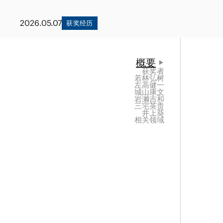
金融和金融机构
能源和自然资源
不动产
2026.05.07
获奖经历
私募股权基金
资产管理
概要
获奖者
若林弘树
左高健一
城山康文
岩濑吉和
三宅英贵
井上葵
相关领域