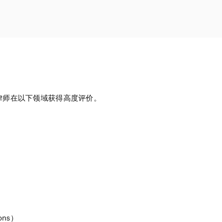
资源
售
航空/航天
AI/技术
设施
，本事务所及律师在以下领域获得高度评价。
ions）