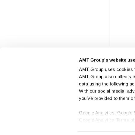
AMT Group's website use
AMT Group uses cookies to 
AMT Group also collects i
data using the following a
With our social media, adv
you’ve provided to them or 
Google Analytics, Google
Google Analytics Terms of
Google Privacy Policy [
Ex
Marketo