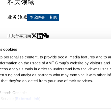
相关领域
除此以外，他还协助日本客户通过国际特许经营向海外扩
名单。
业务领域
争议解决
其他
由此分享页面
s cookies
personalise content, to provide social media features and to ana
nformation on the usage of AMT Group's website by visitors and
ccess analysis tools in order to understand how the viewer uses 
ertising and analytics partners who may combine it with other in
that they’ve collected from your use of their services.
 Search Console
 Service [
External link
]
ternal link
]