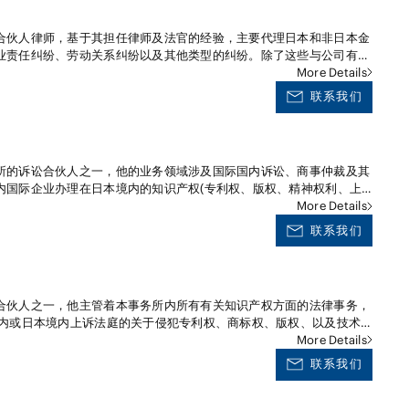
合伙人律师，基于其担任律师及法官的经验，主要代理日本和非日本金
业责任纠纷、劳动关系纠纷以及其他类型的纠纷。除了这些与公司有关
案件。
More Details
联系我们
所的诉讼合伙人之一，他的业务领域涉及国际国内诉讼、商事仲裁及其
内国际企业办理在日本境内的知识产权(专利权、版权、精神权利、上
公平竞争)法务、房地产交易法务、建设法务、劳动法务(与工会的集
More Details
事故等)、反垄断法、管理纠纷、金融产品交易纠纷、产品质量、债务
联系我们
协议中止、国际贸易(LC、BL相关案件)、保险、行政赔偿领域的案件
域也很有经验，曾在发现诉讼程序方面为日本境内公司或与之相关的公
为一些公司出现的公司内部犯罪或已暴露的犯罪控诉(包括侵占、盗
行详细的内部调查。此外，他也为一般公司法务提供日常的咨询服务。
合伙人之一，他主管着本事务所内所有有关知识产权方面的法律事务，
区内或日本境内上诉法庭的关于侵犯专利权、商标权、版权、以及技术
他的辩护； 代理日本的企业或外资企业，参与辖区内或日本境内上诉
More Details
陷产品诉讼的起草、应诉、提议、抗辩及其他的诉讼辩护； 代理日本
联系我们
转让合同； 对法律条文的理解有分歧时，与美国法律顾问协同处理美
事务； 受理起诉日本专利局裁定无效的诉状； 在日本专利局审查之