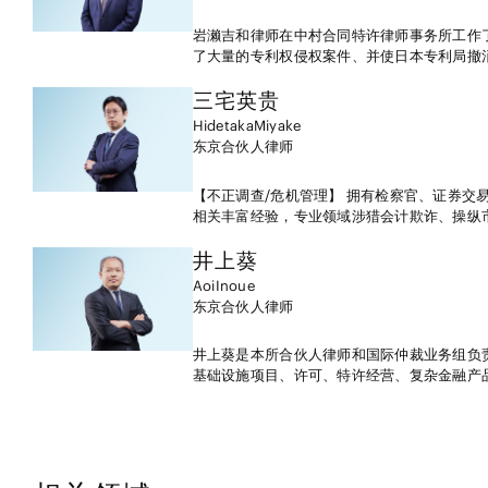
前协助专利代理人(Benrishi)进行专利权
供建议。
岩濑吉和律师在中村合同特许律师事务所工作了
了大量的专利权侵权案件、并使日本专利局撤
技术，包括用来设计新药物、镀锡卷板、个人P
器、催化剂、药品、及医疗器械等的计算机软件
三宅
英贵
许可侵权案件，知识产权资产转让案件以及纠
Hidetaka
Miyake
东京
合伙人律师
【不正调查/危机管理】 拥有检察官、证券交
相关丰富经验，专业领域涉猎会计欺诈、操纵
种不正调查业务及刑警・行政当局应对等专业领域。 【披露规制/会计・审计制度】 曾在证券监视委
多起包括著名大型事件在内的会计欺诈和违反
井上
葵
对经验，可以为披露规制和会计・审计制度提供相关法律意见和建议。 【金
Aoi
Inoue
和国内大型银行，也拥有在证券监视委对海外
东京
合伙人律师
人对外资金融机关的厚生年金基金过剩接待调查的
为国内外规制当局执法的合规程序的改善支援
井上葵是本所合伙人律师和国际仲裁业务组负
管理等提供相关法律意见和建议。
基础设施项目、许可、特许经营、复杂金融产品
HKIAC、AAA-ICDR、JCAA、CIETAC
担任仲裁员，并被任命为JCAA、KCAB INTER
Index Thought Leaders: arbitration、Cham
Benchmark Litigation Asia-P
营扩展到日本的海外客户，构建、谈判和起草