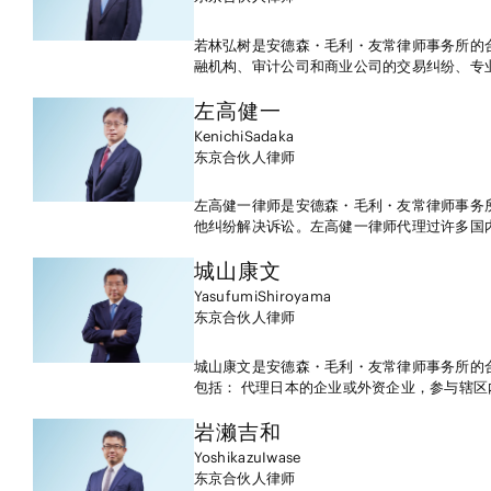
若林弘树是安德森・毛利・友常律师事务所的
融机构、审计公司和商业公司的交易纠纷、专
的纠纷，他也办理有关继承和家庭关系方面的
左高
健一
Kenichi
Sadaka
东京
合伙人律师
左高健一律师是安德森・毛利・友常律师事务
他纠纷解决诉讼。左高健一律师代理过许多国
市权利、进口药物许可、商标权、商业秘密及不
体交易、有关签证事宜、性骚扰、解雇、工伤
城山
康文
回收、继承权、抵押权行使、诽谤、玩忽职守、
Yasufumi
Shiroyama
及其他案件。左高健一律师在某些国际诉讼领
东京
合伙人律师
司提供法律帮助。除办理民事纠纷案件，他还
用、挪用公司财产，作假及类似犯罪案件)进
城山康文是安德森・毛利・友常律师事务所的
包括： 代理日本的企业或外资企业，参与辖
秘密诉讼的诉状起草、应诉、提议、抗辩及其
法庭的关于技术转让合同、职务发明补偿及缺
岩濑
吉和
的企业或外资企业，参与起草并协商各种技术
Yoshikazu
Iwase
国联邦法院受理的关于日本客户专利特许权诉讼
东京
合伙人律师