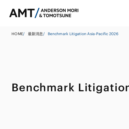
HOME
/
最新消息
/
Benchmark Litigation Asia-Pacific 2026
东京
大阪
Benchmark Litigation
银行
名古屋
公司法务
东亚
证券
并购
南亚
保险
政府调查和危机
东南亚
信托
资本市场
其他金融行业