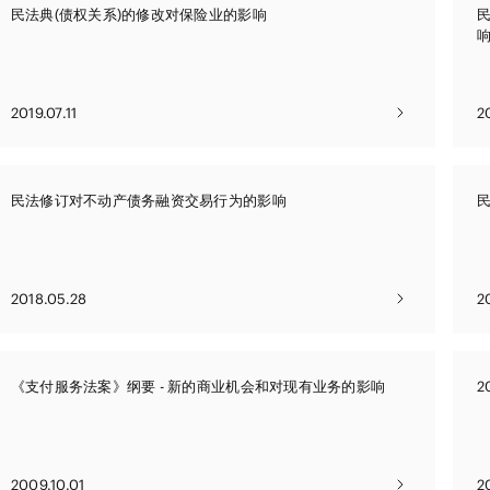
能源和自然
民法典(债权关系)的修改对保险业的影响
学和生物技术
消费品和零
争议解决
体育
贸易
2019.07.11
2
汽车、船舶和机械
建筑和基础
化学
民法修订对不动产债务融资交易行为的影响
2018.05.28
2
《支付服务法案》纲要 - 新的商业机会和对现有业务的影响
2
2009.10.01
2