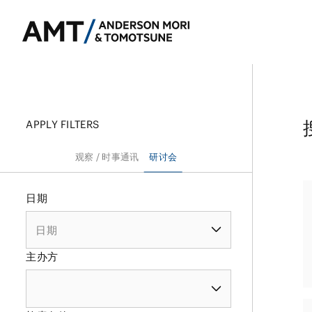
APPLY FILTERS
东京
观察 / 时事通讯
研讨会
大阪
日期
银行
名古屋
公司法务
东亚
证券
并购
南亚
主办方
保险
政府调查和危机
东南亚
信托
资本市场
其他金融行业