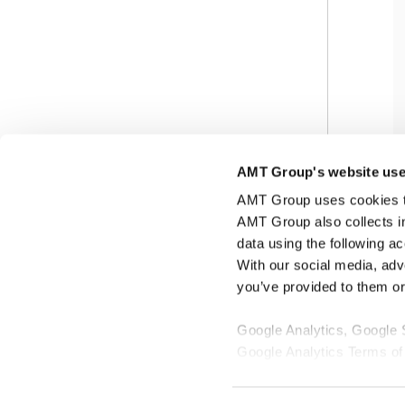
AMT Group's website use
AMT Group uses cookies to 
AMT Group also collects i
data using the following a
With our social media, adv
you’ve provided to them or 
Google Analytics, Google
Google Analytics Terms of
Google Privacy Policy [
Ex
Marketo