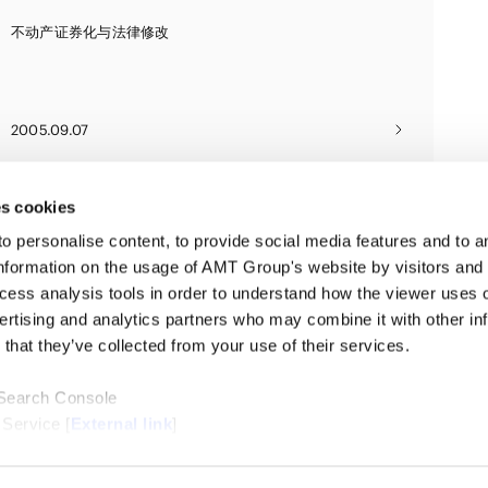
不动产证券化与法律修改
2005.09.07
s cookies
personalise content, to provide social media features and to ana
nformation on the usage of AMT Group's website by visitors and
ccess analysis tools in order to understand how the viewer uses 
ertising and analytics partners who may combine it with other in
that they’ve collected from your use of their services.
 Search Console
 Service [
External link
]
ternal link
]