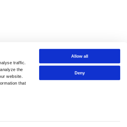
Allow all
lyse traffic.
 analyze the
Deny
our website.
formation that
专业人员
SITE MAP
服务
使用条款
法务视野
隐私政策
关于我们
欧洲各国数据主体隐私政策
事务所地图
COOKIE政策
联系我们
预防犯罪
利益冲突原则