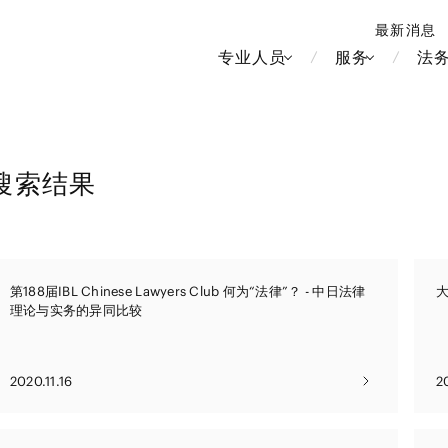
最新消息
专业人员
服务
法
搜索结果
北京
新加坡
上海
河内
房地产和房地产投资信托
造纸
香港
胡志明
第188届IBL Chinese Lawyers Club 何为“法律”？ - 中日法律
大
劳动与雇用
大洋洲
媒体和娱乐
中南美洲
理论与实务的异同比较
运输和物流
食品·饮料
知识产权
北美洲
竞争法/反垄
中东亚洲
电信、媒体和娱乐
品牌和服装
管理
Tech/数据/IT/电信
欧洲
税务
俄罗斯/CIS
2020.11.16
2
IT、互联网和安全
金属
生命科学
财富管理
医疗、医药、保健、生命科
电子产品和