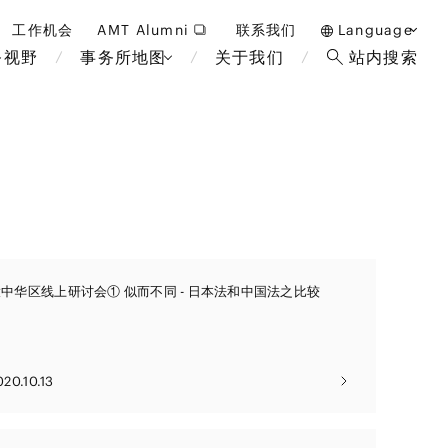
工作机会
AMT Alumni
联系我们
Language
务视野
事务所地图
关于我们
站内搜索
日本語
English
中文(簡体)
曼谷
伦敦
雅加达
布鲁塞
酒店，度假和博彩
马来西亚
巴黎
中华区线上研讨会① 似而不同 - 日本法和中国法之比较
重整/无力偿付和破产
非洲
教育和人力资源
断法
经济安全保障与国际贸易
政府和公共部门
国际业务
020.10.13
金融科技(FinTech)
可持续性
设备
数字化