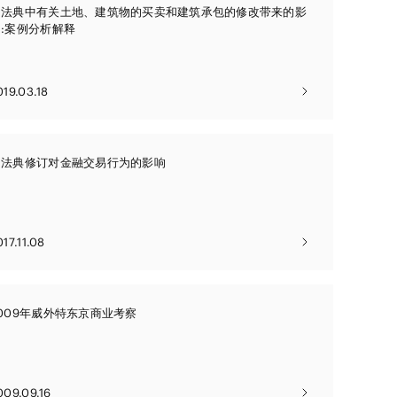
资源
民法典中有关土地、建筑物的买卖和建筑承包的修改带来的影
响:案例分析解释
售
航空/航天
AI/技术
019.03.18
设施
民法典修订对金融交易行为的影响
017.11.08
009年威外特东京商业考察
009.09.16